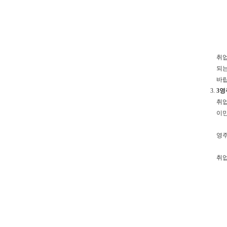
취업
되는
바랍
3영
취업
이민
영주
취업