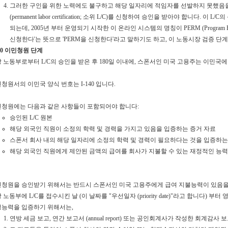
그러한 구인을 위한 노력에도 불구하고 해당 일자리에 적임자를 선발하지 못했음을
(permanent labor certification; 소위 L/C)를 신청하여 승인을 받아야 합
되는데, 2005년 부터 운영되기 시작한 이 온라인 시스템의 명칭이 PERM (Program Elec
신청한다'는 뜻으로 'PERM을 신청한다'라고 말하기도 하고, 이 노동시장 검증 단
140 이민청원 단계
 노동부로부터 L/C의 승인을 받은 후 180일 이내에, 스폰서인 미국 고용주는 이민
청원서의 이민국 양식 번호는 I-140 입니다.
청원에는 다음과 같은 사항들이 포함되어야 합니다:
승인된 L/C 원본
해당 외국인 직원이 소정의 학력 및 경력을 가지고 있음을 입증하는 증거 자료
스폰서 회사 내의 해당 일자리에 소정의 학력 및 경력이 필요하다는 것을 입증하는
해당 외국인 직원에게 제안된 금액의 급여를 회사가 지불할 수 있는 재정적인 능력
청원을 승인받기 위해서는 반드시 스폰서인 미국 고용주에게 급여 지불능력이 있음을
 노동부에 L/C를 접수시킨 날 (이 날짜를 "우선일자 (priority date)"라고 합니
능력을 입증하기 위해서는,
연방 세금 보고, 연간 보고서 (annual report) 또는 공인회계사가 작성한 회계감