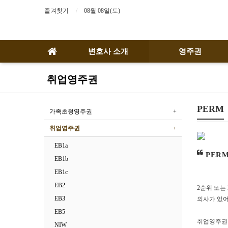
즐겨찾기
08월 08일(토)
변호사 소개
영주권
취업영주권
PERM
가족초청영주권
취업영주권
EB1a
PER
EB1b
EB1c
EB2
2순위 또는
EB3
의사가 있어
EB5
취업영주권 
NIW