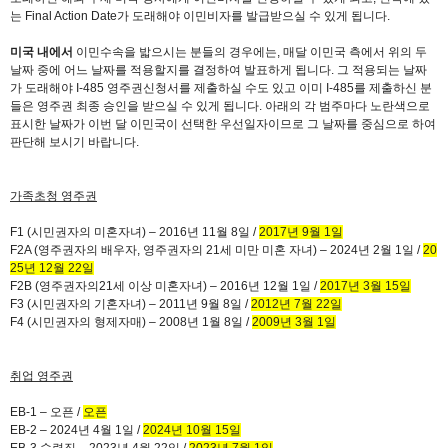
는 Final Action Date
가 도래해야 이민비자를 발급받으실 수 있게 됩니다
.
미국 내에서
이민수속을 밟으시는 분들의 경우에는
,
매달 이민국 측에서 위의 두
날짜 중에 어느 날짜를 적용할지를 결정하여 발표하게 됩니다
.
그 적용되는 날짜
가 도래해야
I-485
영주권신청서를 제출하실 수도 있고 이미
I-485
를 제출하신 분
들은 영주권 최종 승인을 받으실 수 있게 됩니다
.
아래의 각 범주마다 노란색으로
표시한 날짜가 이번 달 이민국이 선택한 우선일자이므로 그 날짜를 중심으로 하여
판단해 보시기 바랍니다
.
가족초청 영주권
F1 (
시민권자의 미혼자녀
)
–
2016
년
11
월
8
일
/
2017
년
9
월
1
일
F2A (
영주권자의 배우자
,
영주권자의
21
세 미만 미혼 자녀
)
–
2024
년
2
월
1
일
/
20
25
년
12
월
22
일
F2B (
영주권자의
21
세 이상 미혼자녀
)
–
2016
년
12
월
1
일
/
2017
년
3
월
15
일
F3 (
시민권자의 기혼자녀
)
–
2011
년
9
월
8
일
/
2012
년
7
월
22
일
F4 (
시민권자의 형제자매
)
–
2008
년
1
월
8
일
/
2009
년
3
월
1
일
취업 영주권
EB-1
– 오픈
/
오픈
EB-2
–
2024
년
4
월
1
일
/
2024
년
10
월
15
일