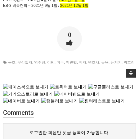
EB-3
숙련직 –
2023
년
4
월
22
일
/
2023
년
7
월
1
일
EB-3
비숙련직 –
2021
년
9
월
1
일
/
2021
년
12
월
1
일
0
문호
,
우선일자
,
영주권
,
이민
,
미국
,
이민법
,
비자
,
변호사
,
뉴욕
,
뉴저지
,
박호진
Comments
로그인한 회원만 댓글 등록이 가능합니다.