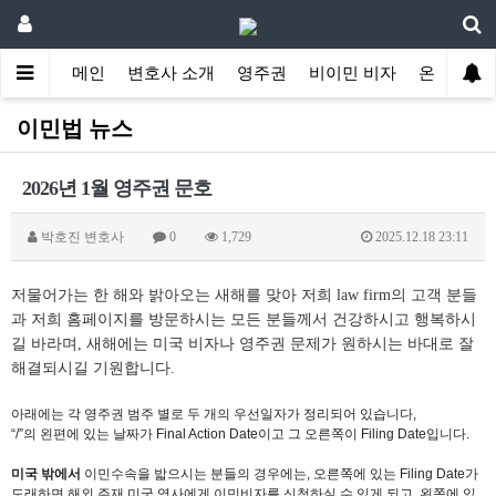
메인
변호사 소개
영주권
비이민 비자
온라인 상
이민법 뉴스
2026년 1월 영주권 문호
박호진 변호사
0
1,729
2025.12.18 23:11
저물어가는 한 해와 밝아오는 새해를 맞아 저희 law firm의 고객 분들
과 저희 홈페이지를 방문하시는 모든 분들께서 건강하시고 행복하시
길 바라며, 새해에는 미국 비자나 영주권 문제가 원하시는 바대로 잘
해결되시길 기원합니다.
아래에는 각 영주권 범주 별로 두 개의 우선일자가 정리되어 있습니다
,
“
/
”의 왼편에 있는 날짜가
Final Action Date
이고 그 오른쪽이
Filing Date
입니다
.
미국 밖에서
이민수속을 밟으시는 분들의 경우에는
, 오른쪽에 있는 Filing Date
가
도래하면 해외 주재 미국 영사에게 이민비자를 신청하실 수 있게 되고
, 왼쪽에 있