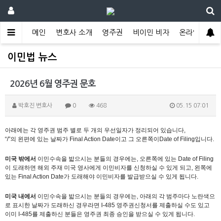
메인
변호사 소개
영주권
비이민 비자
온라인 상담
이민법 뉴스
2026년 6월 영주권 문호
박호진 변호사
0
468
05.15 07:01
아래에는 각 영주권 범주 별로 두 개의 우선일자가 정리되어 있습니다
,
“
/
”의 왼편에 있는 날짜가
Final Action Date
이고 그 오른쪽이
Date of Filing
입니다
.
미국 밖에서
이민수속을 밟으시는 분들의 경우에는
,
오른쪽에 있는
Date of Filing
이 도래하면 해외 주재 미국 영사에게 이민비자를 신청하실 수 있게 되고
,
왼쪽에
있는
Final Action Date
가 도래해야 이민비자를 발급받으실 수 있게 됩니다
.
미국 내에서
이민수속을 밟으시는 분들의 경우에는
,
아래의 각 범주마다 노란색으
로 표시한 날짜가 도래하신 경우라면
I-485
영주권신청서를 제출하실 수도 있고
이미
I-485
를 제출하신 분들은 영주권 최종 승인을 받으실 수 있게 됩니다
.