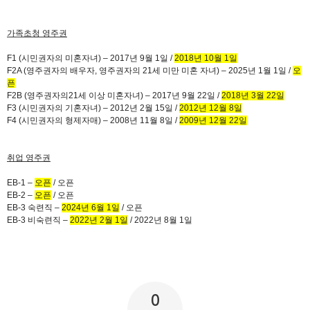
가족초청 영주권
F1 (
시민권자의 미혼자녀
)
–
2017
년
9
월
1
일
/
2018
년
10
월
1
일
F2A (
영주권자의 배우자
,
영주권자의
21
세 미만 미혼 자녀
)
–
2025
년
1
월
1
일
/
오
픈
F2B (
영주권자의
21
세 이상 미혼자녀
)
–
2017
년
9
월
22
일
/
2018
년
3
월
22
일
F3 (
시민권자의 기혼자녀
)
–
2012
년
2
월
15
일
/
2012
년
12
월
8
일
F4 (
시민권자의 형제자매
)
–
2008
년
11
월
8
일
/
2009
년
12
월
22
일
취업 영주권
EB-1
–
오픈
/
오픈
EB-2
–
오픈
/
오픈
EB-3
숙련직 –
2024
년
6
월
1
일
/
오픈
EB-3
비숙련직 –
2022
년
2
월
1
일
/ 2022
년
8
월
1
일
0