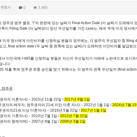
 변호사
0
3,465
각 영주권 범주 별로
,
“
/
”의 왼편에 있는 날짜가
Final Action Date (
이 날짜가 도래해야 영
른쪽이
Filing Date (
이 날짜보다 앞선 우선일자를 가진
case
는
,
해외 주재 미국 영사에게
재 미국 영사에게 이민비자를 신청하실 분들의 경우에는
,
각 범주의 우선일자 중
filing 
 있고
, final action date (
두 날짜 중 왼쪽에 있는 날짜
)
가 도래하면 이민비자를 발급받으
에서 이민국에
I-485
를 신청하실 분들은 자신의 우선일자가 아래에 노란색으로 표시되
있습니다
.
485
제출 후에 영주권 최종 승인을 받기 위해서는 각 범주의 왼쪽 우선일자
(final action
 영주권
권자의 미혼자녀
)
–
2015
년
11
월
22
일
/
2017
년
9
월
1
일
주권자의 배우자
,
영주권자의
21
세 미만 미혼 자녀
)
–
2022
년
1
월
1
일
/
2024
년
7
월
15
주권자의
21
세 이상 미혼자녀
)
–
2016
년
5
월
22
일
/
2017
년
1
월
1
일
권자의 기혼자녀
)
–
2010
년
7
월
1
일
/
2012
년
7
월
22
일
권자의 형제자매
)
–
2007
년
8
월
1
일
/
2008
년
3
월
1
일