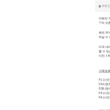
박호진
아래의 
“
/
”의 오
해외 주
하실 수
미국 내
할 수 
다만
, I-
가족초청
F1 (
시민
F2A (
영
F2B (
영
F3 (
시민
F4 (
시민