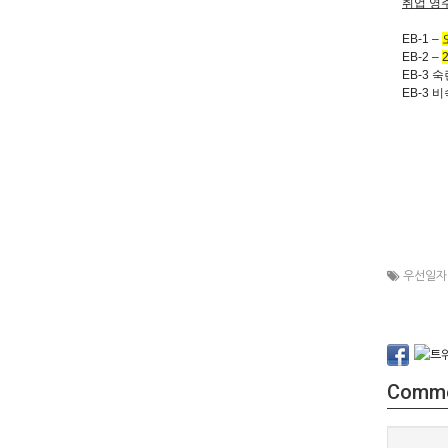
취업 영
EB-1
–
EB-2
–
EB-3
숙
EB-3
비
우선일자
Comm