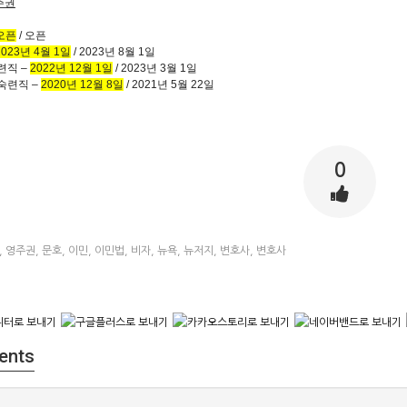
주권
오픈
/
오픈
2023
년
4
월
1
일
/ 2023
년
8
월
1
일
련직 –
2022
년
12
월
1
일
/ 2023
년
3
월
1
일
숙련직 –
2020
년
12
월
8
일
/ 2021
년
5
월
22
일
0
,
영주권
,
문호
,
이민
,
이민법
,
비자
,
뉴욕
,
뉴저지
,
변호사
,
변호사
ents